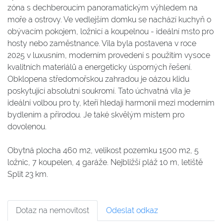
zóna s dechberoucím panoramatickým výhledem na
moře a ostrovy. Ve vedlejším domku se nachází kuchyň o
obývacím pokojem, ložnicí a koupelnou - ideální msto pro
hosty nebo zaměstnance. Vila byla postavena v roce
2025 v luxusním, moderním provedení s použitím vysoce
kvalitních materiálů a energeticky úsporných řešení.
Obklopena středomořskou zahradou je oázou klidu
poskytující absolutní soukromí. Tato úchvatná vila je
ideální volbou pro ty, kteří hledají harmonii mezi moderním
bydlením a přírodou. Je také skvělým místem pro
dovolenou.
Obytná plocha 460 m2, velikost pozemku 1500 m2, 5
ložnic, 7 koupelen, 4 garáže. Nejbližší pláž 10 m, letiště
Split 23 km.
Dotaz na nemovitost
Odeslat odkaz