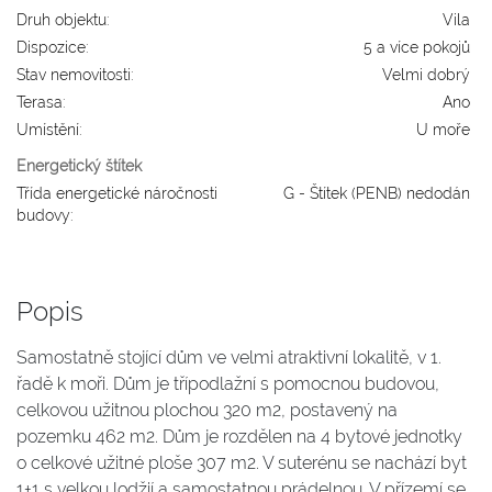
Druh objektu:
Vila
Dispozice:
5 a více pokojů
Stav nemovitosti:
Velmi dobrý
Terasa:
Ano
Umístění:
U moře
Energetický štítek
Třída energetické náročnosti
G - Štítek (PENB) nedodán
budovy:
Popis
Samostatně stojící dům ve velmi atraktivní lokalitě, v 1.
řadě k moři. Dům je třípodlažní s pomocnou budovou,
celkovou užitnou plochou 320 m2, postavený na
pozemku 462 m2. Dům je rozdělen na 4 bytové jednotky
o celkové užitné ploše 307 m2. V suterénu se nachází byt
1+1 s velkou lodžií a samostatnou prádelnou. V přízemí se