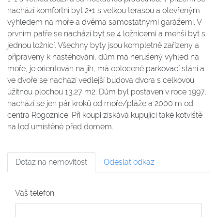
nachází komfortní byt 2+1 s velkou terasou a otevřeným
výhledem na moře a dvěma samostatnými garážemi. V
prvním patře se nachází byt se 4 ložnicemi a menší byt s
jednou ložnicí. Všechny byty jsou kompletně zařízeny a
připraveny k nastěhování, dům má nerušený výhled na
moře, je orientován na jih, má oplocené parkovací stání a
ve dvoře se nachází vedlejší budova dvora s celkovou
užitnou plochou 13,27 m2. Dům byl postaven v roce 1997,
nachází se jen pár kroků od moře/pláže a 2000 m od
centra Rogoznice. Při koupi získává kupující také kotviště
na loď umístěné před domem.
Dotaz na nemovitost
Odeslat odkaz
Váš telefon: